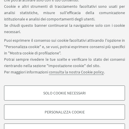
che potrai attivare solo con il tuo consenso.
Cookie e altri strumenti di tracciamento facoltativi sono usati per
analisi statistiche, misure sull'efficacia della comunicazione
LINK UTILI
istituzionale e analisi dei comportamenti degli utenti.
Area riservata
Se chiudi questo banner continuerai la navigazione solo con i cookie
necessari.
SEGUI UNIBO SU:
Puoi esprimere il consenso sui cookie facoltativi attivando l'opzione in
"Personalizza cookie" e, se vuoi, potrai esprimere consensi più specifici
in "Mostra cookie di profilazione".
Potrai sempre rivedere le tue scelte e verificare lo stato dei consensi
rientrando nella sezione "Impostazione cookie" del sito.
APP:
Per maggiori informazioni
consulta la nostra Cookie policy
.
SOLO COOKIE NECESSARI
COOKIE DI PROFILAZIONE - FACOLTATIVI
©Copyright 2026 - ALMA MATER STUDIORUM - Università di
Si tratta di cookie utilizzati per analizzare le caratteristiche della navigazione
Bologna - Via Zamboni, 33 - 40126 Bologna - PI: 01131710376 - CF:
PERSONALIZZA COOKIE
degli utenti, creare profili in base al loro comportamento sul sito, per analisi
80007010376
di marketing.
Privacy
Note legali
Informazioni sul sito e accessibilità
Mostra cookie di profilazione