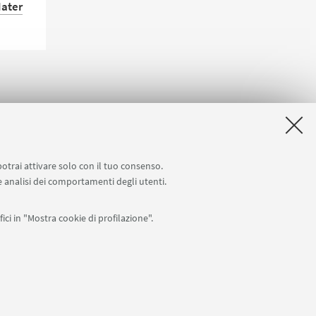
Mater
ata
o è
omento
port di
potrai attivare solo con il tuo consenso.
 e analisi dei comportamenti degli utenti.
ici in "Mostra cookie di profilazione".
APP:
76
I