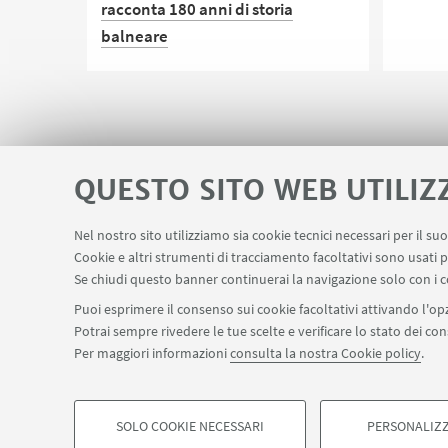
racconta 180 anni di storia
Un cicl
balneare
outdoo
equilib
La passeggiata in riva al mare si
arricchisce di immagini per
raccontare, dal bagno 47 al bagno
100, le vacanze a Rimini dai suoi
QUESTO SITO WEB UTILIZ
esordi ottocenteschi a oggi. Un
progetto a cui hanno collaborato
Nel nostro sito utilizziamo sia cookie tecnici necessari per il s
anche il Dipartimento di Scienze per
Area riservata
Cookie e altri strumenti di tracciamento facoltativi sono usati p
LINK UTILI
la Qualità della Vita - QuVi e il Centro
Se chiudi questo banner continuerai la navigazione solo con i c
di Studi Avanzati sul Turismo - CAST
Puoi esprimere il consenso sui cookie facoltativi attivando l'opz
dell'Alma Mater
Potrai sempre rivedere le tue scelte e verificare lo stato dei c
Per maggiori informazioni
consulta la nostra Cookie policy
.
©Copyright 2026 - ALMA MATER STUDIORUM - Università di Bologn
Privacy
Note legali
Informazioni sul sito e accessibilità
Imp
SOLO COOKIE NECESSARI
PERSONALIZZ
COOKIE DI PROFILAZIONE - FACOLTATIVI