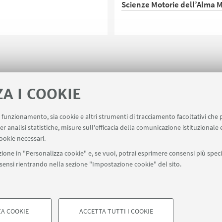
Scienze Motorie dell’Alma 
o di seminari somatici
r su audacia, comunità,
rio, fiducia e acrobazie.
L'allenatore della pluripremi
nazione femminile di pallavol
stato protagonista di un m
di confronto dedicato alla
metodologia didattica negli s
ZA I COOKIE
squadra
uo funzionamento, sia cookie e altri strumenti di tracciamento facoltativi che 
er analisi statistiche, misure sull'efficacia della comunicazione istituzionale
ookie necessari.
ione in "Personalizza cookie" e, se vuoi, potrai esprimere consensi più specif
onsensi rientrando nella sezione "Impostazione cookie" del sito.
SEGUI UNIBO SU:
a - Via Zamboni, 33 - 40126 Bologna - PI: 01131710376 - CF: 800070103
ostazioni Cookie
A COOKIE
ACCETTA TUTTI I COOKIE
COOKIE TECNICI - NECESSAR