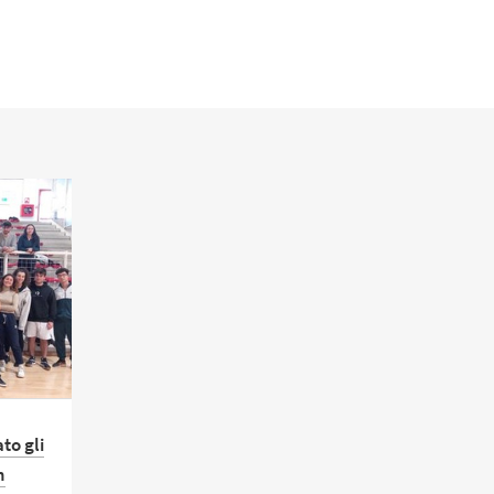
to gli
n