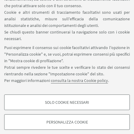
che potrai attivare solo con il tuo consenso.
Cookie e altri strumenti di tracciamento facoltativi sono usati per
analisi statistiche, misure sull'efficacia della comunicazione
LINK UTILI
istituzionale e analisi dei comportamenti degli utenti.
Area riservata
Se chiudi questo banner continuerai la navigazione solo con i cookie
necessari.
SEGUI UNIBO SU:
Puoi esprimere il consenso sui cookie facoltativi attivando l'opzione in
"Personalizza cookie" e, se vuoi, potrai esprimere consensi più specifici
in "Mostra cookie di profilazione".
Potrai sempre rivedere le tue scelte e verificare lo stato dei consensi
rientrando nella sezione "Impostazione cookie" del sito.
APP:
Per maggiori informazioni
consulta la nostra Cookie policy
.
SOLO COOKIE NECESSARI
COOKIE DI PROFILAZIONE - FACOLTATIVI
©Copyright 2026 - ALMA MATER STUDIORUM - Università di
Si tratta di cookie utilizzati per analizzare le caratteristiche della navigazione
Bologna - Via Zamboni, 33 - 40126 Bologna - PI: 01131710376 - CF:
PERSONALIZZA COOKIE
degli utenti, creare profili in base al loro comportamento sul sito, per analisi
80007010376
di marketing.