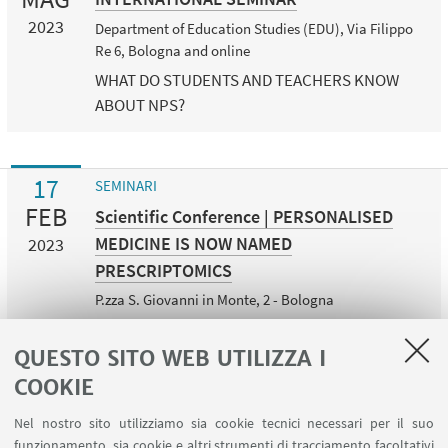
2023
Department of Education Studies (EDU), Via Filippo
Re 6, Bologna and online
WHAT DO STUDENTS AND TEACHERS KNOW
ABOUT NPS?
17
SEMINARI
FEB
Scientific Conference | PERSONALISED
MEDICINE IS NOW NAMED
2023
PRESCRIPTOMICS
P.zza S. Giovanni in Monte, 2 - Bologna
L'evento è aperto al pubblico e a tutti gli
interessati, gratuito e senza necessità di
QUESTO SITO WEB UTILIZZA I
registrazione fino a esaurimento posti.
COOKIE
Nel nostro sito utilizziamo sia cookie tecnici necessari per il suo
funzionamento, sia cookie e altri strumenti di tracciamento facoltativi