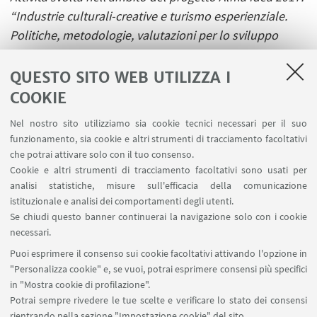
“Industrie culturali-creative e turismo esperienziale.
Politiche, metodologie, valutazioni per lo sviluppo
territoriale” e promossa dai membri del gruppo di
ricerca: Gianluigi Di Giangirolamo, Renato Medei, Chiara
QUESTO SITO WEB UTILIZZA I
Rabbiosi.
COOKIE
Nel nostro sito utilizziamo sia cookie tecnici necessari per il suo
funzionamento, sia cookie e altri strumenti di tracciamento facoltativi
che potrai attivare solo con il tuo consenso.
Cookie e altri strumenti di tracciamento facoltativi sono usati per
analisi statistiche, misure sull'efficacia della comunicazione
LINK UTILI
istituzionale e analisi dei comportamenti degli utenti.
Area riservata
Se chiudi questo banner continuerai la navigazione solo con i cookie
necessari.
SEGUI UNIBO SU:
Puoi esprimere il consenso sui cookie facoltativi attivando l'opzione in
"Personalizza cookie" e, se vuoi, potrai esprimere consensi più specifici
in "Mostra cookie di profilazione".
Potrai sempre rivedere le tue scelte e verificare lo stato dei consensi
rientrando nella sezione "Impostazione cookie" del sito.