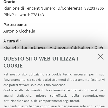
Orario:
Riunione di Tencent Numero ID/Conferenza: 932937365
PIN/Password: 778143
Partecipanti:
Antonio Cicchella
A cura di:
Shanghai Tongji University, Universita' di Bologna QuVi
In collaborazione con:
QUESTO SITO WEB UTILIZZA I
Tongji University Shanghai Cina
COOKIE
Nel nostro sito utilizziamo sia cookie tecnici necessari per il suo
funzionamento, sia cookie e altri strumenti di tracciamento facoltativi
che potrai attivare solo con il tuo consenso.
Cookie e altri strumenti di tracciamento facoltativi sono usati per
analisi statistiche, misure sull'efficacia della comunicazione
LINK UTILI
istituzionale e analisi dei comportamenti degli utenti.
Area riservata
Se chiudi questo banner continuerai la navigazione solo con i cookie